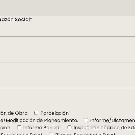
Razón Social*
ión de Obra.
Parcelación.
le/Modificación de Planeamiento.
Informe/Dictamen/
ción.
Informe Pericial.
Inspección Técnica de Edif
Seguridad y Salud.
Plan de Seguridad y Salud.