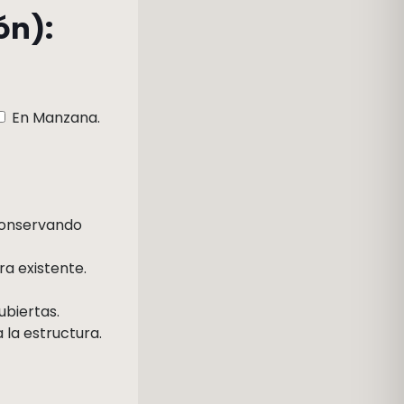
ón):
En Manzana.
 conservando
a existente.
ubiertas.
 la estructura.