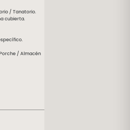
orio / Tanatorio.
na cubierta.
específico.
 / Porche / Almacén