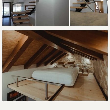
Continuar leyendo
Vivienda en A
Fanequeira, Moaña
Refugio en Combarro
Continuar leyendo
Refugio en
Combarro