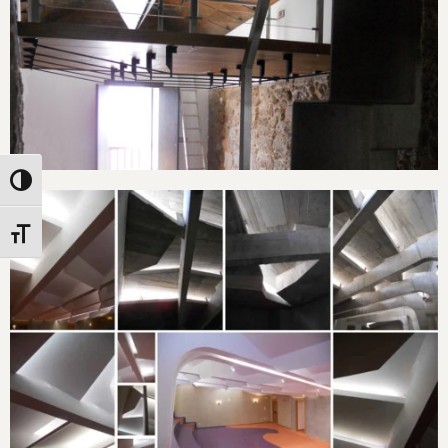
Continuar leyendo
Vivienda en
Combarro
Alternar alto contraste
Alternar tamaño de letra
Centro Cultural Rosalia de Castro
Continuar leyendo
Centro Cultural Rosalia de Castro