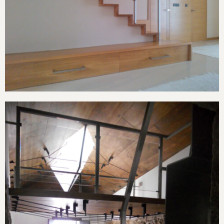
Continuar
leyendo
Vivienda en Beluso, Bueu
Vivienda en Combarro
Continuar leyendo
Vivienda en
Combarro